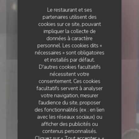
Le restaurant et ses
partenaires utilisent des
cookies sur ce site, pouvant
impliquer la collecte de
données à caractère
personnel. Les cookies dits «
nécessaires » sont obligatoires
et installés par défaut.
D'autres cookies facultatifs
nécessitent votre
consentement. Ces cookies
facultatifs servent à analyser
votre navigation, mesurer
l'audience du site, proposer
des fonctionnalités (ex : en lien
avec les réseaux sociaux) ou
RESTAURANT TRADITIONNEL
•
LE TRÉPORT
afficher des publicités ou
contenus personnalisés.
Le Damali
Cliquez sur « Tout accepter », «